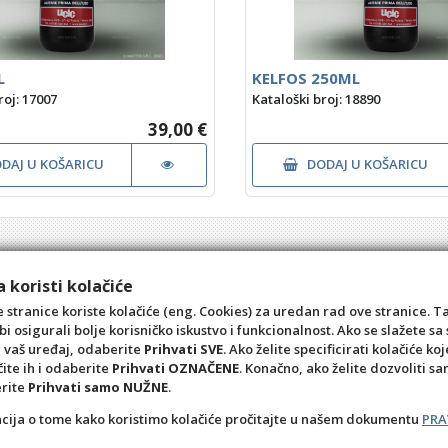
L
KELFOS 250ML
roj: 17007
Kataloški broj: 18890
39,00 €
DAJ U KOŠARICU
DODAJ U KOŠARICU
 koristi kolačiće
 stranice koriste kolačiće (eng. Cookies) za uredan rad ove stranice. T
bi osigurali bolje korisničko iskustvo i funkcionalnost. Ako se slažete 
a vaš uređaj, odaberite
Prihvati SVE
. Ako želite specificirati kolačiće koj
čite ih i odaberite
Prihvati OZNAČENE
. Konačno, ako želite dozvoliti s
erite
Prihvati samo NUŽNE
.
acija o tome kako koristimo kolačiće pročitajte u našem dokumentu
PRA