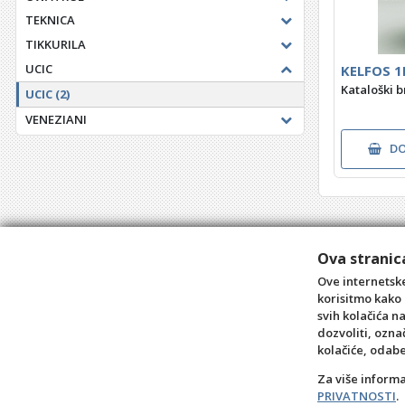
TEKNICA
TIKKURILA
UCIC
KELFOS 1
Kataloški b
UCIC
(2)
VENEZIANI
DO
Ova stranica
Ove internetske
korisitmo kako 
svih kolačića n
dozvoliti, ozna
kolačiće, odab
Za više inform
PRIVATNOSTI
.