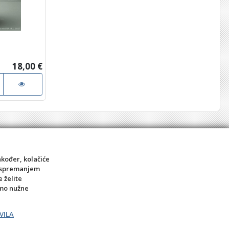
18,00 €
akođer, kolačiće
sa spremanjem
e želite
amo nužne
VILA