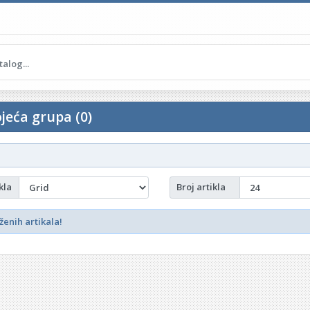
jeća grupa (0)
kla
Broj artikla
enih artikala!