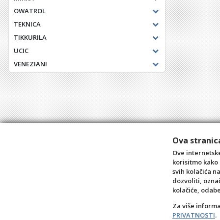
OWATROL
TEKNICA
TIKKURILA
UCIC
VENEZIANI
Ova stranica
Ove internetske
korisitmo kako 
svih kolačića n
dozvoliti, ozna
kolačiće, odab
Za više inform
PRIVATNOSTI
.