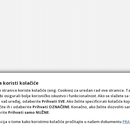
 koristi kolačiće
 stranice koriste kolačiće (eng. Cookies) za uredan rad ove stranice. T
bi osigurali bolje korisničko iskustvo i funkcionalnost. Ako se slažete 
a vaš uređaj, odaberite
Prihvati SVE
. Ako želite specificirati kolačiće koj
čite ih i odaberite
Prihvati OZNAČENE
. Konačno, ako želite dozvoliti s
erite
Prihvati samo NUŽNE
.
acija o tome kako koristimo kolačiće pročitajte u našem dokumentu
PRA