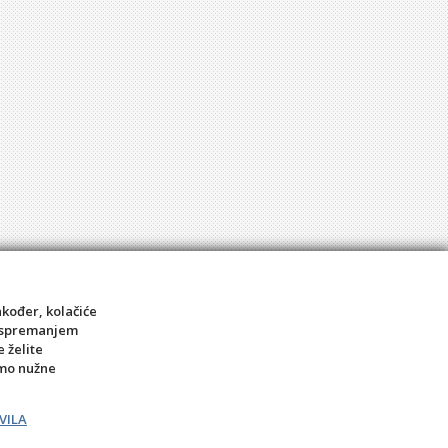
akođer, kolačiće
sa spremanjem
e želite
amo nužne
VILA